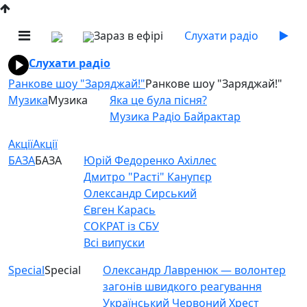
Зараз в ефірі
Слухати радіо
Слухати радіо
Ранкове шоу "Заряджай!"
Ранкове шоу "Заряджай!"
Музика
Музика
Яка це була пісня?
Музика Радіо Байрактар
Акції
Акції
БАЗА
БАЗА
Юрій Федоренко Ахіллес
Дмитро "Расті" Канупєр
Олександр Сирський
Євген Карась
СОКРАТ із СБУ
Всі випуски
Special
Special
Олександр Лавренюк — волонтер
загонів швидкого реагування
Український Червоний Хрест