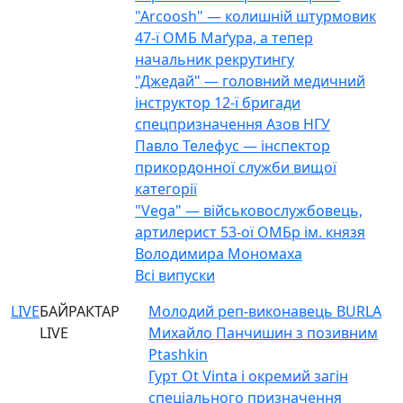
"Arcoosh" — колишній штурмовик
47-ї ОМБ Маґура, а тепер
начальник рекрутингу
"Джедай" — головний медичний
інструктор 12-ї бригади
спецпризначення Азов НГУ
Павло Телефус — інспектор
прикордонної служби вищої
категорії
"Vega" — військовослужбовець,
артилерист 53-ої ОМБр ім. князя
Володимира Мономаха
Всі випуски
LIVE
БАЙРАКТАР
Молодий реп-виконавець BURLA
LIVE
Михайло Панчишин з позивним
Ptashkin
Гурт Ot Vinta і окремий загін
спеціального призначення