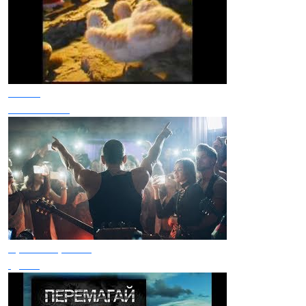
ТНМК
Люба Люба
Арсен Мірзоян
Ідіоти