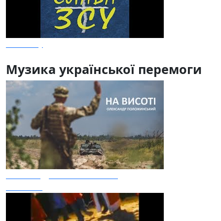
Слава Зсу
Музика української перемоги
Олександр Положинський
На висоті