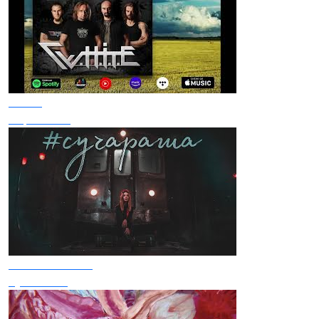
White
Перемагай
Anastasia Scar
Суча Раша