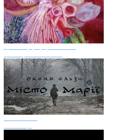
Крихітка, Qarpa, ULIA LORD
Усі ми прагнемо любові
Океан Ельзи
Місто Марії