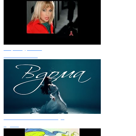
Марія Бурмака
Не Бійся Жити
Лея та Yevhenii Dubovyk
Вдома