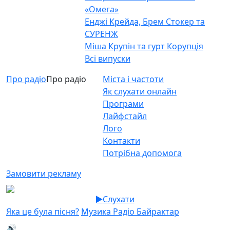
«Омега»
Енджі Крейда, Брем Стокер та
СУРЕНЖ
Міша Крупін та гурт Корупція
Всі випуски
Про радіо
Про радіо
Міста і частоти
Як слухати онлайн
Програми
Лайфстайл
Лого
Контакти
Потрібна допомога
Замовити рекламу
Слухати
Яка це була пісня?
Музика Радіо Байрактар
🔊