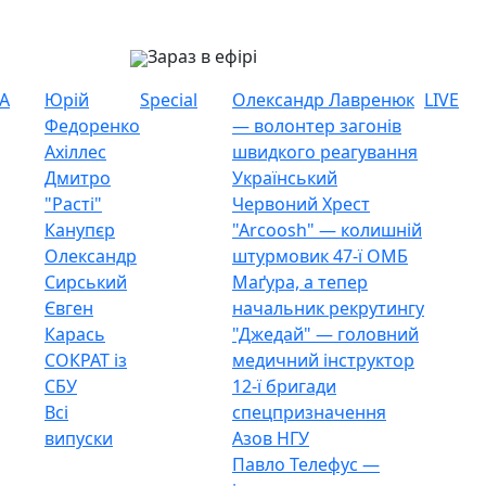
Зараз в ефірі
А
Юрій
Special
Олександр Лавренюк
LIVE
Федоренко
— волонтер загонів
Ахіллес
швидкого реагування
Дмитро
Український
"Расті"
Червоний Хрест
Канупєр
"Arcoosh" — колишній
Олександр
штурмовик 47-ї ОМБ
Сирський
Маґура, а тепер
Євген
начальник рекрутингу
Карась
"Джедай" — головний
СОКРАТ із
медичний інструктор
СБУ
12-ї бригади
Всі
спецпризначення
випуски
Азов НГУ
Павло Телефус —