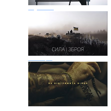
Люди-титани
Сила і зброя
Як відгримить війна