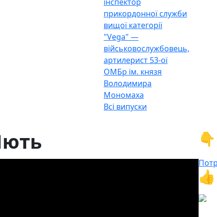
інспектор
прикордонної служби
вищої категорії
"Vega" —
військовослужбовець,
артилерист 53-ої
ОМБр ім. князя
Володимира
Мономаха
Всі випуски
Лють
👇
Потр
👍