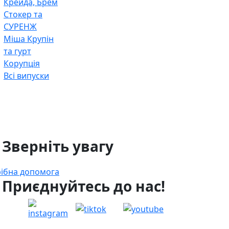
Крейда, Брем
Стокер та
СУРЕНЖ
Міша Крупін
та гурт
Корупція
Всі випуски
 Зверніть увагу
ібна допомога
 Приєднуйтесь до нас!