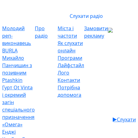
Слухати радіо
Молодий
Про
Міста і
Замовити
реп-
радіо
частоти
рекламу
виконавець
Як слухати
BURLA
онлайн
Михайло
Програми
Панчишин з
Лайфстайл
позивним
Лого
Ptashkin
Контакти
Гурт Ot Vinta
Потрібна
і окремий
допомога
загін
спеціального
призначення
Слухати
«Омега»
Енджі