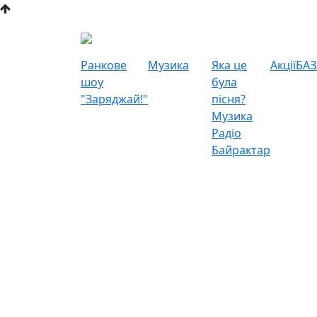
Ранкове
Музика
Яка це
Акції
БАЗ
шоу
була
"Заряджай!"
пісня?
Музика
Радіо
Байрактар