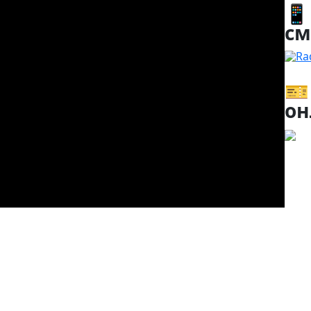
📱
см
Ra
🎫
он