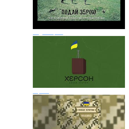
Подай зброю
Херсон