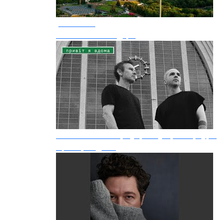
Jalsomino
Батько наш Бандера
Святослав Вакарчук, Lady Aphina, Гурт
Привіт, я вдома