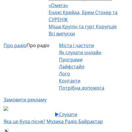
«Омега»
Енджі Крейда, Брем Стокер та
СУРЕНЖ
Міша Крупін та гурт Корупція
Всі випуски
Про радіо
Про радіо
Міста і частоти
Як слухати онлайн
Програми
Лайфстайл
Лого
Контакти
Потрібна допомога
Замовити рекламу
Слухати
Яка це була пісня?
Музика Радіо Байрактар
🔊