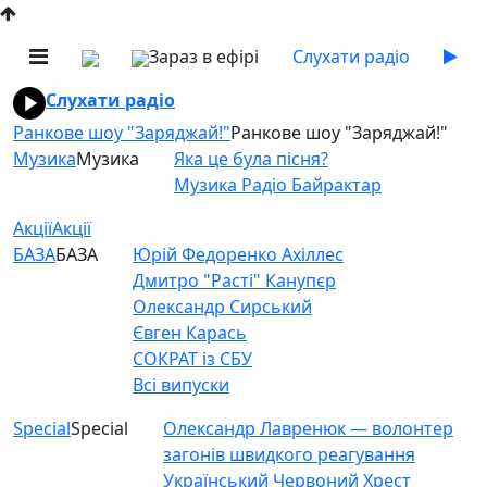
Зараз в ефірі
Слухати радіо
Слухати радіо
Ранкове шоу "Заряджай!"
Ранкове шоу "Заряджай!"
Музика
Музика
Яка це була пісня?
Музика Радіо Байрактар
Акції
Акції
БАЗА
БАЗА
Юрій Федоренко Ахіллес
Дмитро "Расті" Канупєр
Олександр Сирський
Євген Карась
СОКРАТ із СБУ
Всі випуски
Special
Special
Олександр Лавренюк — волонтер
загонів швидкого реагування
Український Червоний Хрест