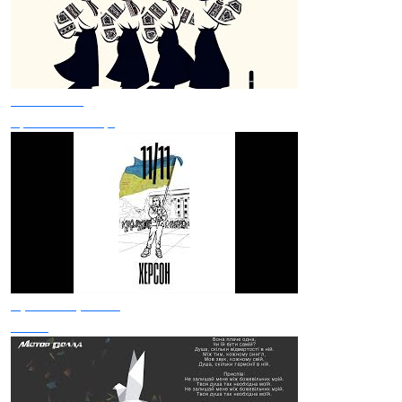
Seve Clain
Кривого танця
Арсен Мірзоян
11/11