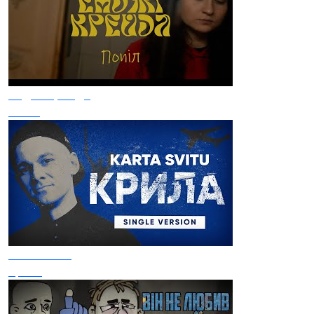
Енджі Крейда
Попіл
Karta Svitu
Крила