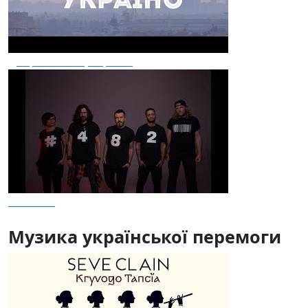
Добрий Ранок, Україно
Важлива
Музика української перемоги