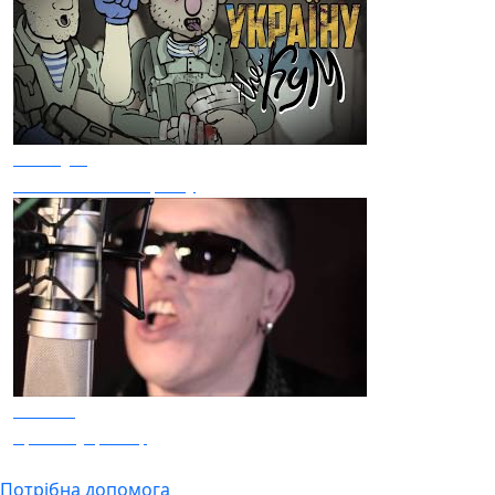
The Кум
Він не любив Україну
Шабля
Браття українці
Потрібна допомога