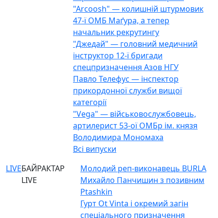
"Arcoosh" — колишній штурмовик
47-ї ОМБ Маґура, а тепер
начальник рекрутингу
"Джедай" — головний медичний
інструктор 12-ї бригади
спецпризначення Азов НГУ
Павло Телефус — інспектор
прикордонної служби вищої
категорії
"Vega" — військовослужбовець,
артилерист 53-ої ОМБр ім. князя
Володимира Мономаха
Всі випуски
LIVE
БАЙРАКТАР
Молодий реп-виконавець BURLA
LIVE
Михайло Панчишин з позивним
Ptashkin
Гурт Ot Vinta і окремий загін
спеціального призначення