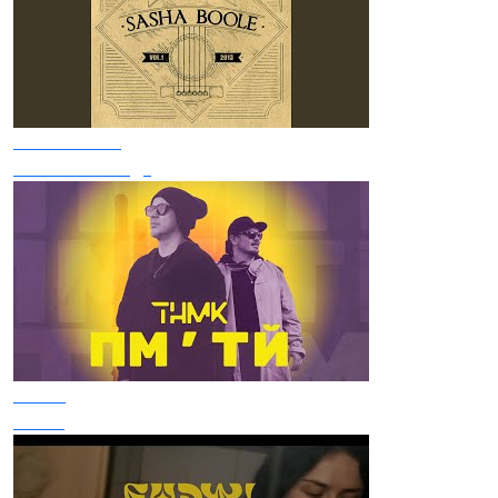
Sasha Boole
Розлилася Вода
ТНМК
Пм'тй