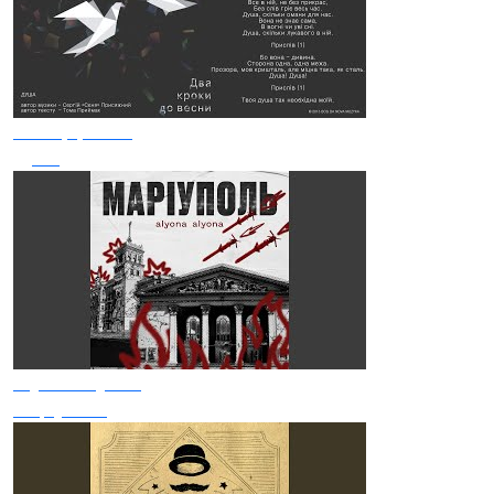
Мотор'ролла
Душа
Alyona Alyona
Маріуполь