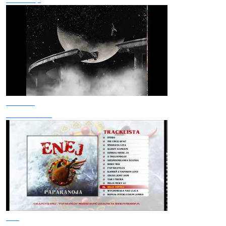
Фіолет
П'яні мости
Enej