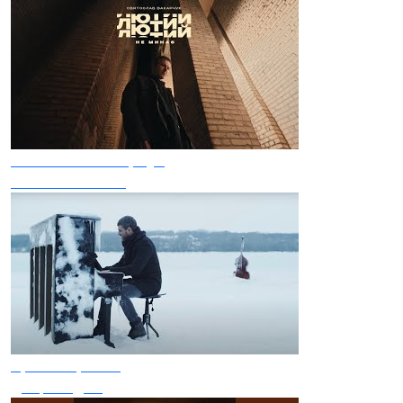
Святослав Вакарчук
Лютий не минає
Арсен Мірзоян
Джеральдіна