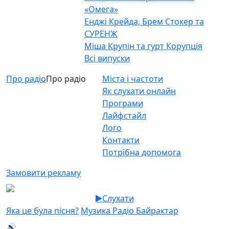
«Омега»
Енджі Крейда, Брем Стокер та
СУРЕНЖ
Міша Крупін та гурт Корупція
Всі випуски
Про радіо
Про радіо
Міста і частоти
Як слухати онлайн
Програми
Лайфстайл
Лого
Контакти
Потрібна допомога
Замовити рекламу
Слухати
Яка це була пісня?
Музика Радіо Байрактар
🔊