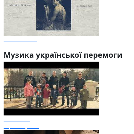
Ти чекай мене
Музика української перемоги
Mad Heads
Україна Це Ми!