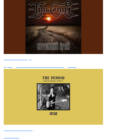
Тінь Сонця
Зродились ми великої години
The Debosh
Легше