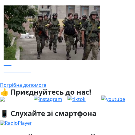
Біля тополі
ТІК
Запах війни
Потрібна допомога
👍 Приєднуйтесь до нас!
📱 Слухайте зі смартфона
RadioPlayer