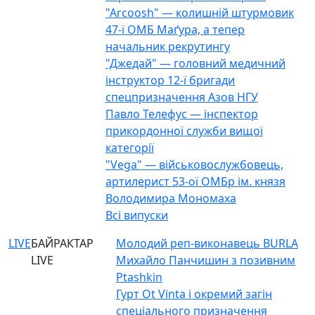
"Arcoosh" — колишній штурмовик
47-ї ОМБ Маґура, а тепер
начальник рекрутингу
"Джедай" — головний медичний
інструктор 12-ї бригади
спецпризначення Азов НГУ
Павло Телефус — інспектор
прикордонної служби вищої
категорії
"Vega" — військовослужбовець,
артилерист 53-ої ОМБр ім. князя
Володимира Мономаха
Всі випуски
LIVE
БАЙРАКТАР
Молодий реп-виконавець BURLA
LIVE
Михайло Панчишин з позивним
Ptashkin
Гурт Ot Vinta і окремий загін
спеціального призначення