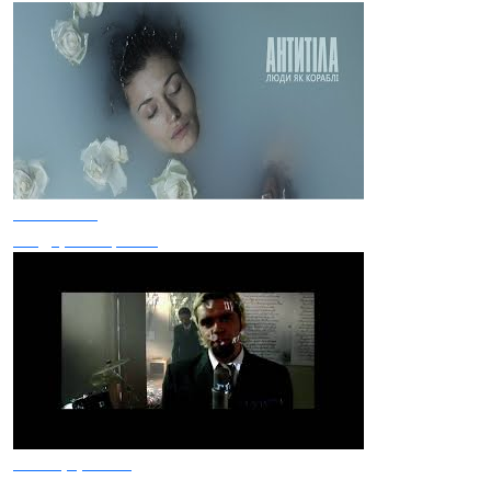
Антитіла
Люди, як кораблі
Мотор'ролла
8-й колір