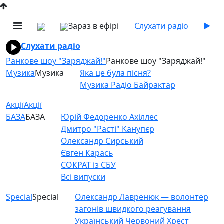
Зараз в ефірі
Слухати радіо
Слухати радіо
Ранкове шоу "Заряджай!"
Ранкове шоу "Заряджай!"
Музика
Музика
Яка це була пісня?
Музика Радіо Байрактар
Акції
Акції
БАЗА
БАЗА
Юрій Федоренко Ахіллес
Дмитро "Расті" Канупєр
Олександр Сирський
Євген Карась
СОКРАТ із СБУ
Всі випуски
Special
Special
Олександр Лавренюк — волонтер
загонів швидкого реагування
Український Червоний Хрест