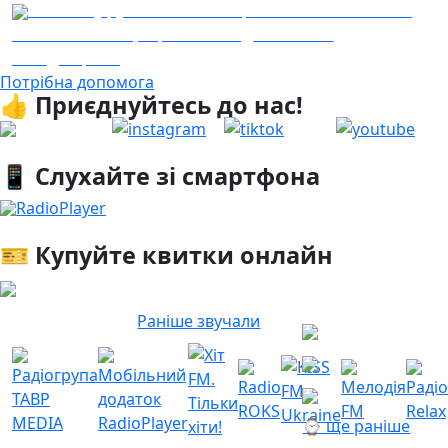
Капітал у русі: як валютні правила впливають на
12.03.2026
стабільність і що це означає для клієнтів
223
ШвидкоГроші
Потрібна допомога
👍 Приєднуйтесь до нас!
📱 Слухайте зі смартфона
RadioPlayer
🎫 Купуйте квитки онлайн
Раніше звучали
⌚ ще раніше