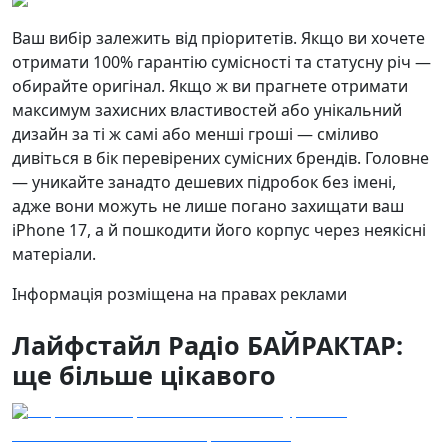
Ваш вибір залежить від пріоритетів. Якщо ви хочете
отримати 100% гарантію сумісності та статусну річ —
обирайте оригінал. Якщо ж ви прагнете отримати
максимум захисних властивостей або унікальний
дизайн за ті ж самі або менші гроші — сміливо
дивіться в бік перевірених сумісних брендів. Головне
— уникайте занадто дешевих підробок без імені,
адже вони можуть не лише погано захищати ваш
iPhone 17, а й пошкодити його корпус через неякісні
матеріали.
Інформація розміщена на правах реклами
Лайфстайл Радіо БАЙРАКТАР:
ще більше цікавого
Серпневий прогноз магнітних бур: коли
07.08.2026
геомагнітна активність зростатиме
10