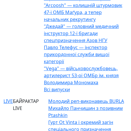
"Arcoosh" — колишній штурмовик
47-ї ОМБ Маґура, а тепер
начальник рекрутингу
"Джедай" — головний медичний
інструктор 12-ї бригади
спецпризначення Азов НГУ
Павло Телефус — інспектор
прикордонної служби вищої
категорії
"Vega" — військовослужбовець,
артилерист 53-ої ОМБр ім. князя
Володимира Мономаха
Всі випуски
LIVE
БАЙРАКТАР
Молодий реп-виконавець BURLA
LIVE
Михайло Панчишин з позивним
Ptashkin
Гурт Ot Vinta і окремий загін
спеціального призначення