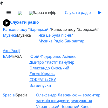
Зараз в ефірі
Слухати радіо
Слухати радіо
Ранкове шоу "Заряджай!"
Ранкове шоу "Заряджай!"
Музика
Музика
Яка це була пісня?
Музика Радіо Байрактар
Акції
Акції
БАЗА
БАЗА
Юрій Федоренко Ахіллес
Дмитро "Расті" Канупєр
Олександр Сирський
Євген Карась
СОКРАТ із СБУ
Всі випуски
Special
Special
Олександр Лавренюк — волонтер
загонів швидкого реагування
Український Червоний Хрест