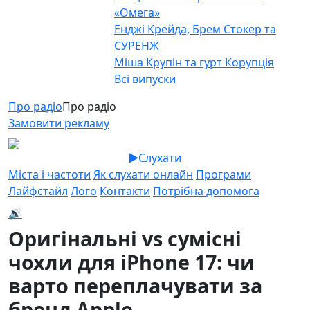
«Омега»
Енджі Крейда, Брем Стокер та
СУРЕНЖ
Міша Крупін та гурт Корупція
Всі випуски
Про радіо
Про радіо
Замовити рекламу
Слухати
Міста і частоти
Як слухати онлайн
Програми
Лайфстайл
Лого
Контакти
Потрібна допомога
🔊
Оригінальні vs сумісні
чохли для iPhone 17: чи
варто переплачувати за
бренд Apple