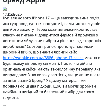
19.03.2026
269
Купівля нового iPhone 17 — це завжди значна подія,
яка супроводжується пошуком ідеальних аксесуарів
для його захисту. Перед кожним власником постає
класичне питання: довіритися фірмовій продукції з
логотипом яблука чи вибрати рішення від сторонніх
виробників? Сьогодні ринок пропонує настільки
широкий вибір, що знайти якісний кейс
https://wookie.com.ua/3886-iphone-17-cases
можна в
будь-якому ціновому сегменті. Проте, чи дійсно
оригінальні кейси мають технологічну перевагу, яка
виправдовує їхню високу вартість, чи це лише плата
за впізнаваний бренд? У цьому матеріалі ми
порівняємо ці два підходи, щоб ви могли зробити
найбільш вигідний та безпечний вибір для свого
гаджета.